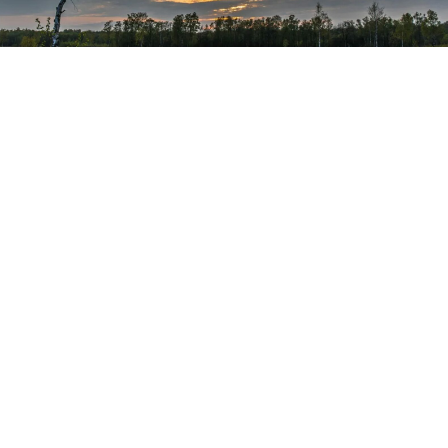
PRIVACY STATEMENT
contact(at)passagedidees.fr