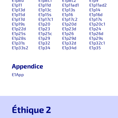
E1p8d
E1p8c1
E1p8c2
E1p9
E1p11
E1p11d
E1p11ad1
E1p11ad2
E1p13d
E1p13c
E1p13s
E1p14
E1p15d
E1p15s
E1p16
E1p16d
E1p17d
E1p17c1
E1p17c2
E1p17s
E1p19s
E1p20
E1p20d
E1p20c1
E1p22d
E1p23
E1p23d
E1p24
E1p25s
E1p25c
E1p26
E1p26d
E1p28s
E1p29
E1p29d
E1p29s
E1p31s
E1p32
E1p32d
E1p32c1
E1p33s2
E1p34
E1p34d
E1p35
Appendice
E1App
Éthique 2