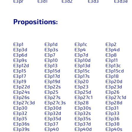
E3pr
E3d1
E3d2
E3d3
E3d3e
Propositions:
E3p1
E3p1d
E3p1c
E3p2
E3p3d
E3p3s
E3p4
E3p4d
E3p6d
E3p7
E3p7d
E3p8
E3p9s
E3p10
E3p10d
E3p11
E3p12d
E3p13
E3p13d
E3p13c
E3p15
E3p15d
E3p15c
E3p15cd
E3p17
E3p17d
E3p17s
E3p18
E3p19
E3p19d
E3p20
E3p20d
E3p22d
E3p22s
E3p23
E3p23d
E3p24s
E3p25
E3p25d
E3p26
E3p26s
E3p27s
E3p27c1
E3p27c1d
E3p27c3d
E3p27c3s
E3p28
E3p28d
E3p30
E3p30d
E3p30s
E3p31
E3p32
E3p32d
E3p32s
E3p33
E3p35
E3p35d
E3p35s
E3p36
E3p36s
E3p37
E3p37d
E3p38
E3p39s
E3p40
E3p40d
E3p40s