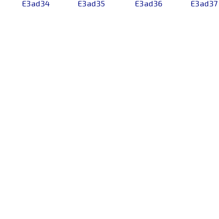
E3ad34
E3ad35
E3ad36
E3ad37
E3ad40
E3ad41
E3ad41e
E3ad42
E3ad44
E3ad44e
E3ad45
E3ad46
Définition générale des affects:
E3adg
E3ad
PRIVACY STATEMENT
contact(at)passagedidees.fr