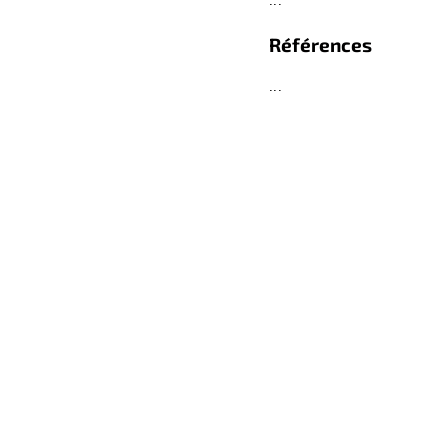
Références
...
retour