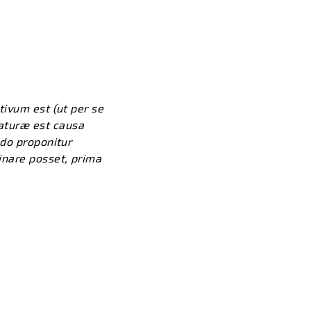
tivum est (ut per se
aturæ est causa
ndo proponitur
inare posset, prima