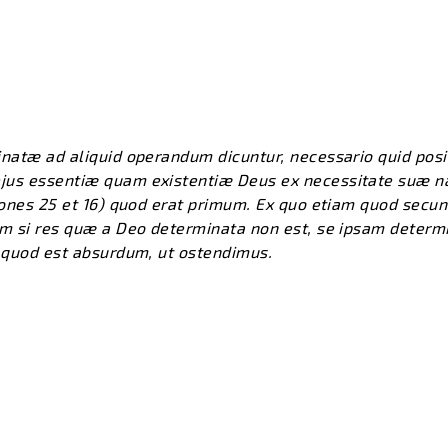
inatæ ad aliquid operandum dicuntur, necessario quid posi
jus essentiæ quam existentiæ Deus ex necessitate suæ n
tiones 25 et 16) quod erat primum. Ex quo etiam quod secu
am si res quæ a Deo determinata non est, se ipsam determ
 quod est absurdum, ut ostendimus. ​