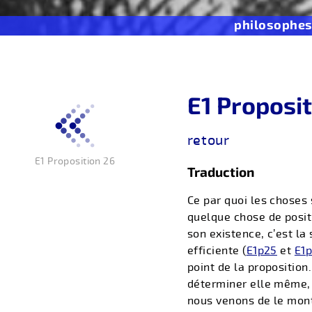
philosophe
E1 Proposi
retour
E1 Proposition 26
Traduction
Ce par quoi les choses
quelque chose de positi
son existence, c’est la
efficiente (
E1p25
et
E1p
point de la proposition
déterminer elle même, 
nous venons de le mont