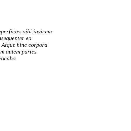
perficies sibi invicem
onsequenter eo
t. Atque hinc corpora
um autem partes
ocabo. ​