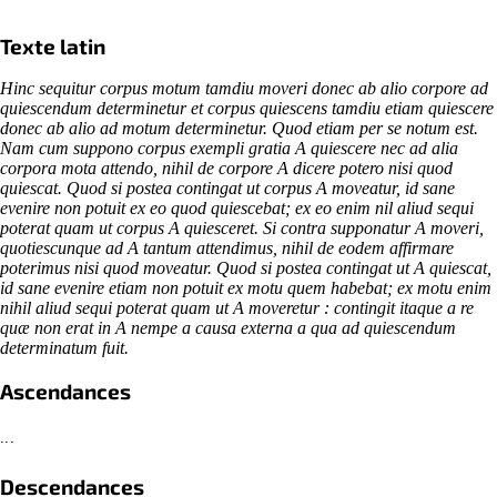
Texte latin
Hinc sequitur corpus motum tamdiu moveri donec ab alio corpore ad
quiescendum determinetur et corpus quiescens tamdiu etiam quiescere
donec ab alio ad motum determinetur. Quod etiam per se notum est.
Nam cum suppono corpus exempli gratia A quiescere nec ad alia
corpora mota attendo, nihil de corpore A dicere potero nisi quod
quiescat. Quod si postea contingat ut corpus A moveatur, id sane
evenire non potuit ex eo quod quiescebat; ex eo enim nil aliud sequi
poterat quam ut corpus A quiesceret. Si contra supponatur A moveri,
quotiescunque ad A tantum attendimus, nihil de eodem affirmare
poterimus nisi quod moveatur. Quod si postea contingat ut A quiescat,
id sane evenire etiam non potuit ex motu quem habebat; ex motu enim
nihil aliud sequi poterat quam ut A moveretur : contingit itaque a re
quæ non erat in A nempe a causa externa a qua ad quiescendum
determinatum fuit. ​
Ascendances
...
Descendances