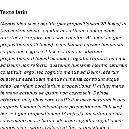
Texte latin
Mentis idea sive cognitio (per propositionem 20 hujus) in
Deo eodem modo sequitur et ad Deum eodem modo
refertur ac corporis idea sive cognitio. At quoniam (per
propositionem 19 hujus) mens humana ipsum humanum
corpus non cognoscit hoc est (per corollarium
propositionis 11 hujus) quoniam cognitio corporis humani
ad Deum non refertur quatenus humanæ mentis naturam
constituit; ergo nec cognitio mentis ad Deum refertur
quatenus essentiam mentis humanæ constituit atque
adeo (per idem corollarium propositionis 11 hujus) mens
humana eatenus se ipsam non cognoscit. Deinde
affectionum quibus corpus afficitur ideæ naturam ipsius
corporis humani involvunt (per propositionem 16 hujus)
hoc est (per propositionem 13 hujus) cum natura mentis
conveniunt; quare harum idearum cognitio cognitionem
mentis necessario involvet; at (per propositionem