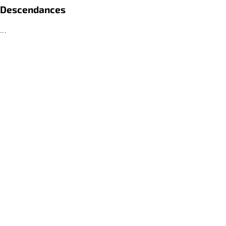
Descendances
...
Références
...
retour
PRIVACY STATEMENT
contact(at)passagedidees.fr