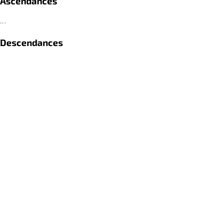
Ascendances
...
Descendances
...
Références
...
retour
PRIVACY STATEMENT
contact(at)passagedidees.fr