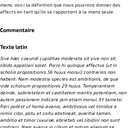
mens
, voici la définition que nous pourrons donner des
affects en tant qu’ils se rapportent à la
mens
seule:
Commentaire
Texte latin
Sive hæc coeundi cupiditas moderata sit sive non sit,
libido appellari solet. Porro hi quinque affectus (ut in
scholio propositionis 56 hujus monui) contrarios non
habent. Nam modestia species est ambitionis, de qua
vide scholium propositionis 29 hujus. Temperantiam
deinde, sobrietatem et castitatem mentis potentiam, non
autem passionem indicare jam etiam monui. Et tametsi
fieri potest ut homo avarus, ambitiosus vel timidus a
nimio cibo, potu et coitu abstineat, avaritia tamen,
ambitio et timor luxuriæ, ebrietati vel libidini non sunt
contrarii. Nam avarus in cibum et potum alienum se