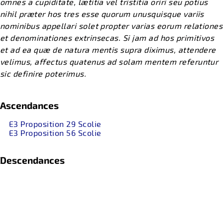
omnes a cupiditate, lætitia vel tristitia oriri seu potius
nihil præter hos tres esse quorum unusquisque variis
nominibus appellari solet propter varias eorum relationes
et denominationes extrinsecas. Si jam ad hos primitivos
et ad ea quæ de natura mentis supra diximus, attendere
velimus, affectus quatenus ad solam mentem referuntur
sic definire poterimus.
Ascendances
E3 Proposition 29 Scolie
E3 Proposition 56 Scolie
Descendances
...
Références