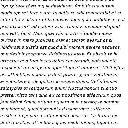
ingurgitare plerumque desiderat. Ambitiosus autem,
modo speret fore clam, in nulla re sibi temperabit et si
inter ebrios vivat et libidinosos, ideo quia ambitiosus est,
proclivior erit ad eadem vitia. Timidus denique id quod
non vult, facit. Nam quamvis mortis vitandæ causa
divitias in mare projiciat, manet tamen avarus et si
libidinosus tristis est quod sibi morem gerere nequeat,
non desinit propterea libidinosus esse. Et absolute hi
affectus non tam ipsos actus convivandi, potandi etc.
respiciunt quam ipsum appetitum et amorem. Nihil igitur
his affectibus opponi potest præter generositatem et
animositatem, de quibus in sequentibus. Definitiones
zelotypiæ et reliquarum animi fluctuationum silentio
prætermitto tam quia ex compositione affectuum quos
jam definivimus, oriuntur quam quia pleræque nomina
non habent, quod ostendit ad usum vitæ sufficere
easdem in genere tantummodo noscere. Cæterum ex
definitionibus affectuum quos explicuimus, liquet eos