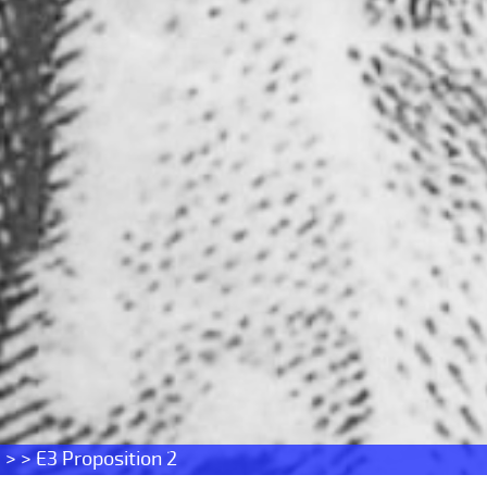
s
> > E3 Proposition 2