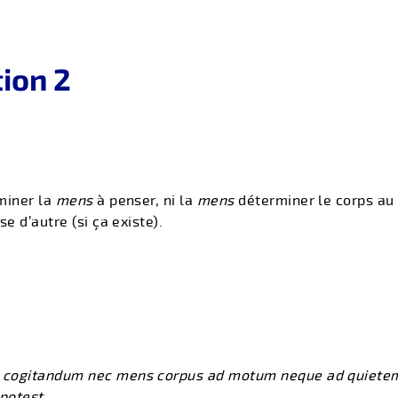
ion 2
miner la
mens
à penser, ni la
mens
déterminer le corps au
e d’autre (si ça existe).
cogitandum nec mens corpus ad motum neque ad quietem n
potest.