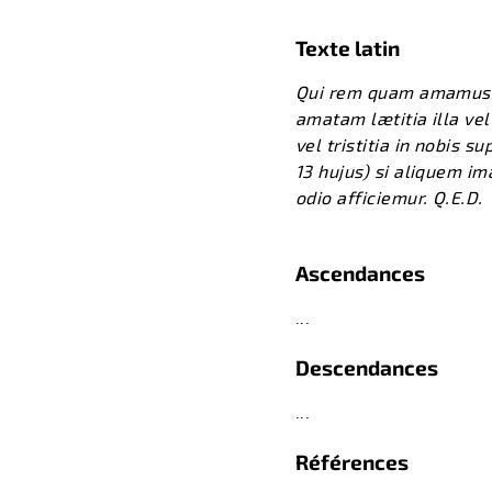
Texte latin
Qui rem quam amamus læti
amatam lætitia illa ve
vel tristitia in nobis 
13 hujus) si aliquem i
odio afficiemur. Q.E.D.
Ascendances
...
Descendances
...
Références