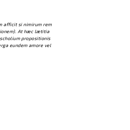
am afficit si nimirum rem
ionem). At hæc lætitia
 scholium propositionis
, erga eundem amore vel