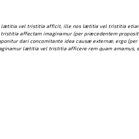
tia vel tristitia afficit, ille nos lætitia vel tristitia eti
l tristitia affectam imaginamur (per præcedentem proposit
supponitur dari concomitante idea causæ externæ; ergo (per
maginamur lætitia vel tristitia afficere rem quam amamus