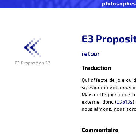
philosophe
E3 Proposi
retour
E3 Proposition 22
Traduction
Qui affecte de joie ou 
si, évidemment, nous im
Mais cette joie ou cet
externe; donc (
E3p13s
)
nous aimons, nous sero
Commentaire