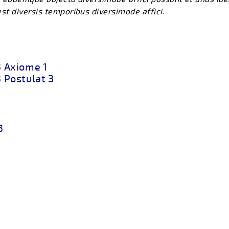
t diversis temporibus diversimode affici.
3 Axiome 1
3 Postulat 3
3