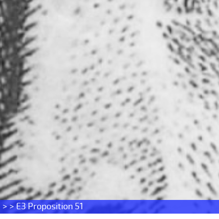
s
> > E3 Proposition 51