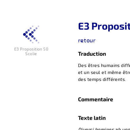
E3 Proposit
retour
E3 Proposition 50
Traduction
Scolie
Des êtres humains diff
et un seul et même êtr
des temps différents.
Commentaire
Texte latin
Diversi homines ab un