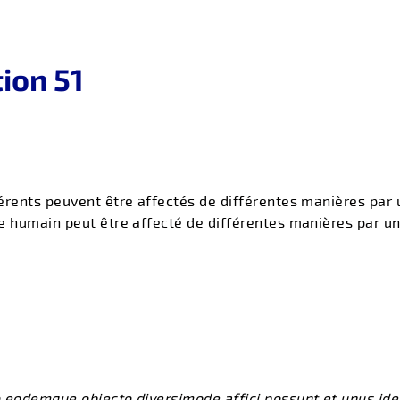
ion 51
érents peuvent être affectés de différentes manières par 
e humain peut être affecté de différentes manières par u
o eodemque objecto diversimode affici possunt et unus i