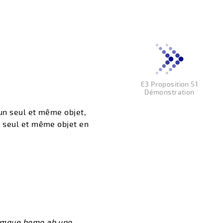
E3 Proposition 51
Démonstration
un seul et même objet,
n seul et même objet en
demque homo ab uno