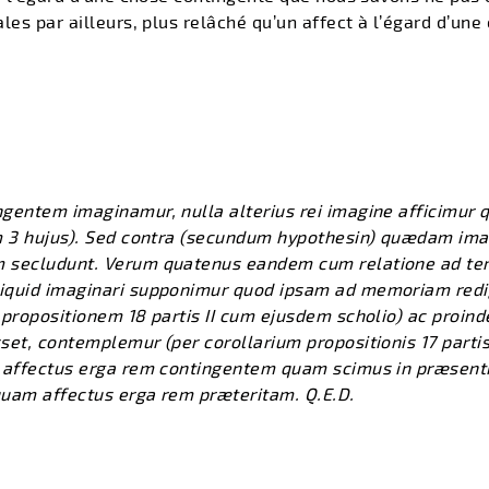
les par ailleurs, plus relâché qu’un affect à l’égard d’une
gentem imaginamur, nulla alterius rei imagine afficimur 
em 3 hujus). Sed contra (secundum hypothesin) quædam i
 secludunt. Verum quatenus eandem cum relatione ad t
quid imaginari supponimur quod ipsam ad memoriam redigi
propositionem 18 partis II cum ejusdem scholio) ac proinde
et, contemplemur (per corollarium propositionis 17 partis
 affectus erga rem contingentem quam scimus in præsenti
 quam affectus erga rem præteritam. Q.E.D.