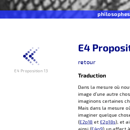
philosophe
E4 Proposi
retour
E4 Proposition 13
Traduction
Dans la mesure où nou
image d’une autre chos
imaginons certaines ch
Mais dans la mesure o
imaginer quelque chose 
(
E2p18
et
E2p18s
), et 
ainsi (
E4p9
) un affect