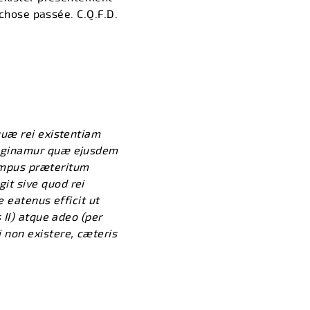
 chose passée. C.Q.F.D.
quæ rei existentiam
maginamur quæ ejusdem
empus præteritum
t sive quod rei
 eatenus efficit ut
 II) atque adeo (per
 non existere, cæteris