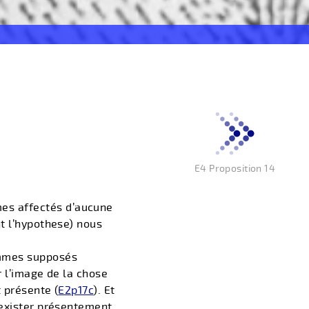
E4 Proposition 14
es affectés d’aucune
nt l’hypothese) nous
ommes supposés
r l’image de la chose
t présente (
E2p17c
). Et
 exister présentement