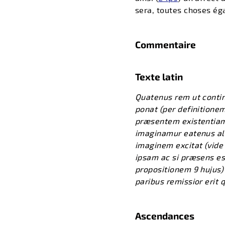
sera, toutes choses éga
Commentaire
Texte latin
Quatenus rem ut contin
ponat (per definition
præsentem existentiam
imaginamur eatenus ali
imaginem excitat (vide 
ipsam ac si præsens ess
propositionem 9 hujus)
paribus remissior erit
Ascendances