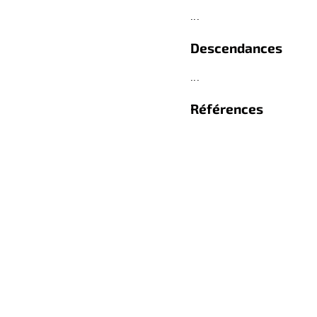
...
Descendances
...
Références
...
retour