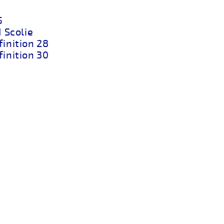
5
 Scolie
inition 28
inition 30