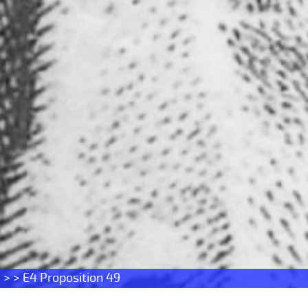
s
> > E4 Proposition 49