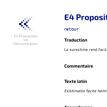
E4 Proposi
retour
E4 Proposition
Traduction
48
Démonstration
La surestime rend faci
Commentaire
Texte latin
Existimatio facile hom