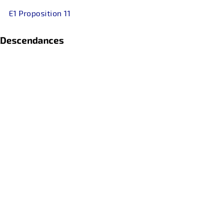
E1 Proposition 11
Descendances
...
Références
...
retour
PRIVACY STATEMENT
contact(at)passagedidees.fr