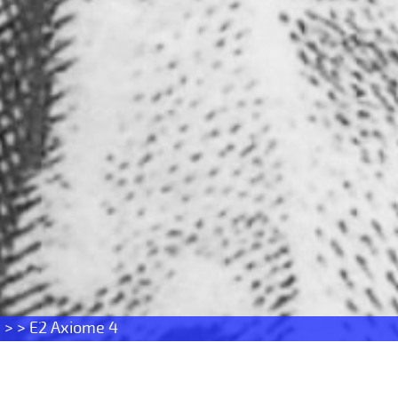
s
> > E2 Axiome 4