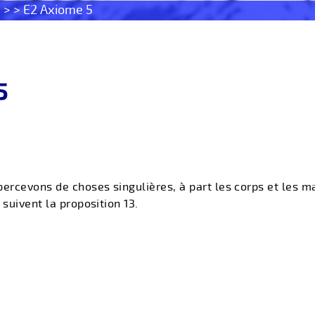
s
> > E2 Axiome 5
5
percevons de choses singulières, à part les corps et les m
 suivent la proposition 13.