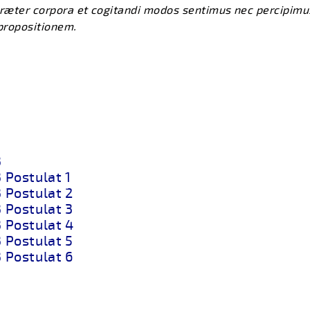
præter corpora et cogitandi modos sentimus nec percipimu
propositionem.​
3
 Postulat 1
3 Postulat 2
3 Postulat 3
3 Postulat 4
3 Postulat 5
3 Postulat 6