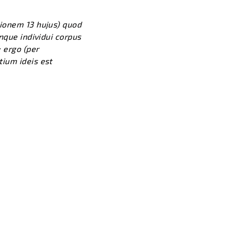
tionem 13 hujus) quod
nque individui corpus
 ergo (per
ium ideis est