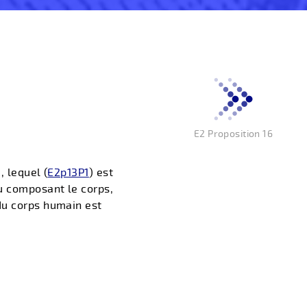
E2 Proposition 16
), lequel (
E2p13P1
) est
u composant le corps,
 du corps humain est