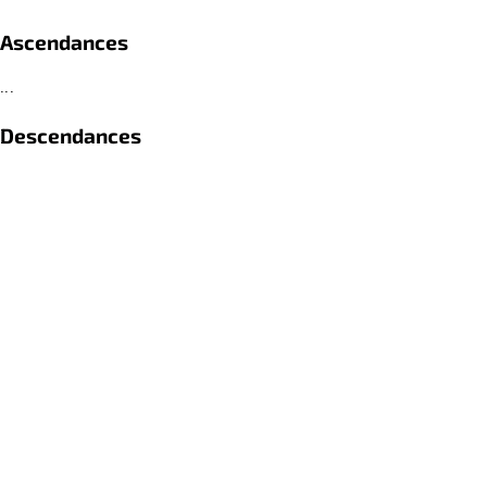
Ascendances
...
Descendances
...
Références
...
retour
PRIVACY STATEMENT