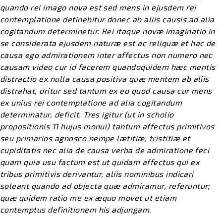
quando rei imago nova est sed mens in ejusdem rei
contemplatione detinebitur donec ab aliis causis ad alia
cogitandum determinetur. Rei itaque novæ imaginatio in
se considerata ejusdem naturæ est ac reliquæ et hac de
causa ego admirationem inter affectus non numero nec
causam video cur id facerem quandoquidem hæc mentis
distractio ex nulla causa positiva quæ mentem ab aliis
distrahat, oritur sed tantum ex eo quod causa cur mens
ex unius rei contemplatione ad alia cogitandum
determinatur, deficit. Tres igitur (ut in scholio
propositionis 11 hujus monui) tantum affectus primitivos
seu primarios agnosco nempe lætitiæ, tristitiæ et
cupiditatis nec alia de causa verba de admiratione feci
quam quia usu factum est ut quidam affectus qui ex
tribus primitivis derivantur, aliis nominibus indicari
soleant quando ad objecta quæ admiramur, referuntur;
quæ quidem ratio me ex æquo movet ut etiam
contemptus definitionem his adjungam.