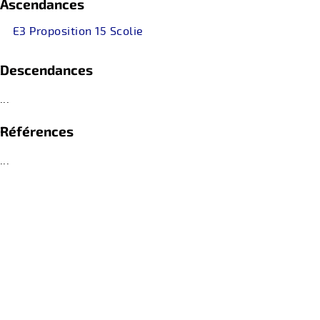
Ascendances
E3 Proposition 15 Scolie
Descendances
...
Références
...
retour
PRIVACY STATEMENT
contact(at)passagedidees.fr