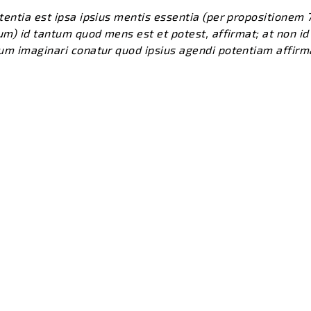
tentia est ipsa ipsius mentis essentia (per propositionem 
tum) id tantum quod mens est et potest, affirmat; at non i
um imaginari conatur quod ipsius agendi potentiam affirmat