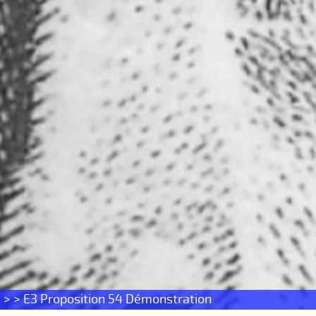
s
> > E3 Proposition 54 Démonstration