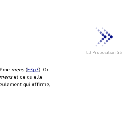
E3 Proposition 55
 même
mens
(
E3p7
). Or
mens
et ce qu’elle
 seulement qui affirme,