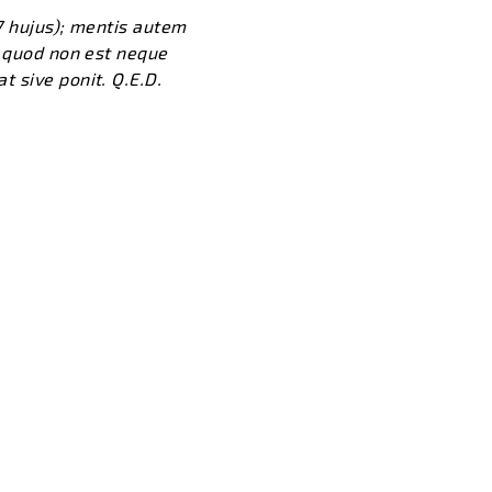
7 hujus); mentis autem
d quod non est neque
 sive ponit. Q.E.D.