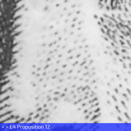
s
> > E4 Proposition 12