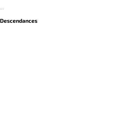
...
Descendances
...
Références
...
retour
PRIVACY STATEMENT
contact(at)passagedidees.fr