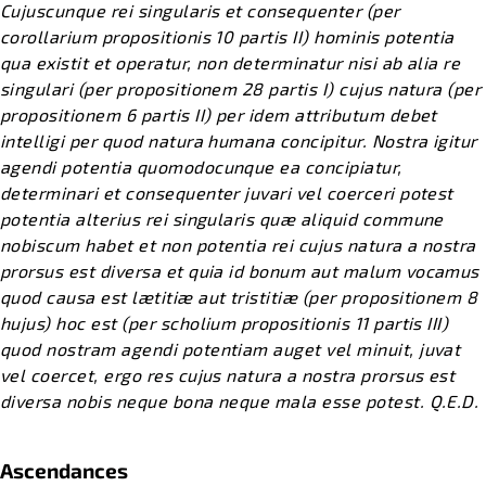
Cujuscunque rei singularis et consequenter (per
corollarium propositionis 10 partis II) hominis potentia
qua existit et operatur, non determinatur nisi ab alia re
singulari (per propositionem 28 partis I) cujus natura (per
propositionem 6 partis II) per idem attributum debet
intelligi per quod natura humana concipitur. Nostra igitur
agendi potentia quomodocunque ea concipiatur,
determinari et consequenter juvari vel coerceri potest
potentia alterius rei singularis quæ aliquid commune
nobiscum habet et non potentia rei cujus natura a nostra
prorsus est diversa et quia id bonum aut malum vocamus
quod causa est lætitiæ aut tristitiæ (per propositionem 8
hujus) hoc est (per scholium propositionis 11 partis III)
quod nostram agendi potentiam auget vel minuit, juvat
vel coercet, ergo res cujus natura a nostra prorsus est
diversa nobis neque bona neque mala esse potest. Q.E.D.
Ascendances