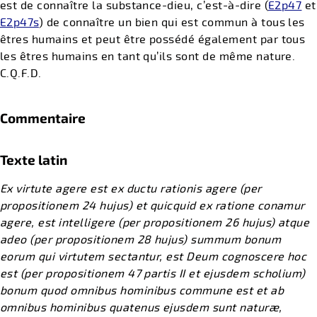
est de connaître la substance-dieu, c’est-à-dire (
E2p47
et
E2p47s
) de connaître un bien qui est commun à tous les
êtres humains et peut être possédé également par tous
les êtres humains en tant qu’ils sont de même nature.
C.Q.F.D.
Commentaire
Texte latin
Ex virtute agere est ex ductu rationis agere (per
propositionem 24 hujus) et quicquid ex ratione conamur
agere, est intelligere (per propositionem 26 hujus) atque
adeo (per propositionem 28 hujus) summum bonum
eorum qui virtutem sectantur, est Deum cognoscere hoc
est (per propositionem 47 partis II et ejusdem scholium)
bonum quod omnibus hominibus commune est et ab
omnibus hominibus quatenus ejusdem sunt naturæ,