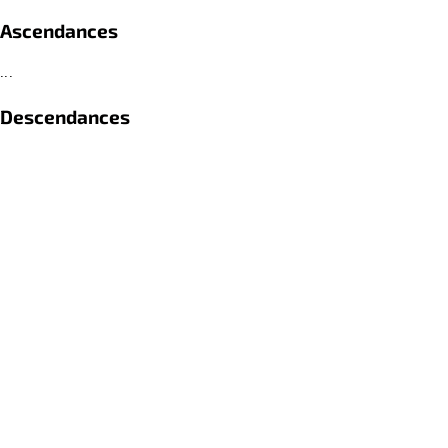
Ascendances
...
Descendances
...
Références
...
retour
PRIVACY STATEMENT