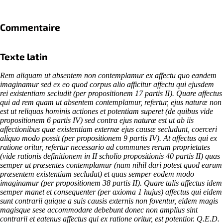
Commentaire
Texte latin
Rem aliquam ut absentem non contemplamur ex affectu quo eandem
imaginamur sed ex eo quod corpus alio afficitur affectu qui ejusdem
rei existentiam secludit (per propositionem 17 partis II). Quare affectus
qui ad rem quam ut absentem contemplamur, refertur, ejus naturæ non
est ut reliquas hominis actiones et potentiam superet (de quibus vide
propositionem 6 partis IV) sed contra ejus naturæ est ut ab iis
affectionibus quæ existentiam externæ ejus causæ secludunt, coerceri
aliquo modo possit (per propositionem 9 partis IV). At affectus qui ex
ratione oritur, refertur necessario ad communes rerum proprietates
(vide rationis definitionem in II scholio propositionis 40 partis II) quas
semper ut præsentes contemplamur (nam nihil dari potest quod earum
præsentem existentiam secludat) et quas semper eodem modo
imaginamur (per propositionem 38 partis II). Quare talis affectus idem
semper manet et consequenter (per axioma 1 hujus) affectus qui eidem
sunt contrarii quique a suis causis externis non foventur, eidem magis
magisque sese accommodare debebunt donec non amplius sint
contrarii et eatenus affectus qui ex ratione oritur, est potentior. Q.E.D.