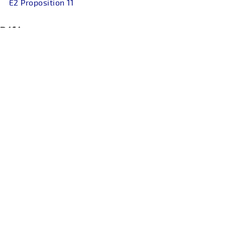
E2 Proposition 11
Références
...
retour
PRIVACY STATEMENT
contact(at)passagedidees.fr